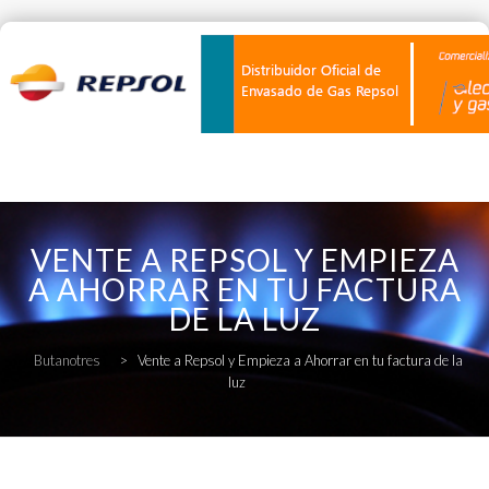
Skip
to
VENTE A REPSOL Y EMPIEZA
content
A AHORRAR EN TU FACTURA
DE LA LUZ
Butanotres
>
Vente a Repsol y Empieza a Ahorrar en tu factura de la
luz