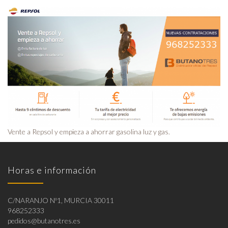
Vente a Repsol y empieza a ahorrar gasolina luz y gas.
Horas e información
C/NARANJO Nº1, MURCIA 30011
968252333
pedidos@butanotres.es