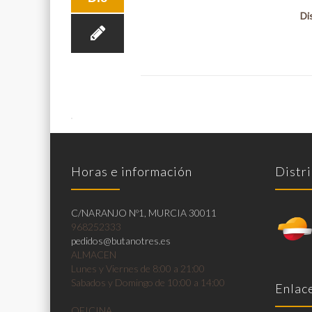
Di
Horas e información
Distri
C/NARANJO Nº1, MURCIA 30011
968252333
pedidos@butanotres.es
ALMACEN
Lunes y Viernes de 8:00 a 21:00
Sabados y Domingo de 10:00 a 14:00
Enlace
OFICINA