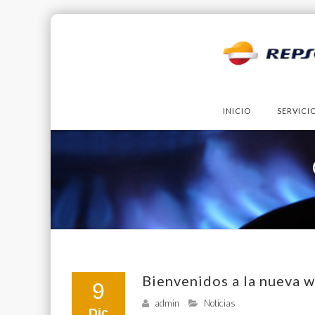
Skip
to
INICIO
SERVICI
content
Bienvenidos a la nueva 
9
admin
Noticias
Dic