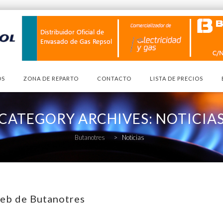
OS
ZONA DE REPARTO
CONTACTO
LISTA DE PRECIOS
CATEGORY ARCHIVES:
NOTICIA
Butanotres
>
Noticias
web de Butanotres