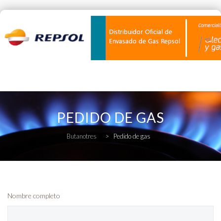
Skip
to
PEDIDO DE GAS
content
Butanotres
>
Pedido de gas
Nombre completo