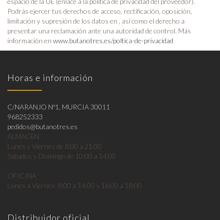
espacio de la UE (enlace a la política de privacidad del proveedor).
Podrás ejercer tus derechos de acceso, rectificación, oposición,
limitación y supresión de los datos en , así como el derecho a
presentar una reclamación ante una autoridad de control. Más
información en
www.butanotres.es/poltica-de-privacidad
Horas e información
C/NARANJO Nº1, MURCIA 30011
968252333
pedidos@butanotres.es
ALMACEN
Lunes y Viernes de 8:00 a 21:00
Sabados y Domingo de 10:00 a 14:00
OFICINA
Lunes a Viernes: 8:00 a 14:00 y 16:00 a 18:00
Distribuidor oficial