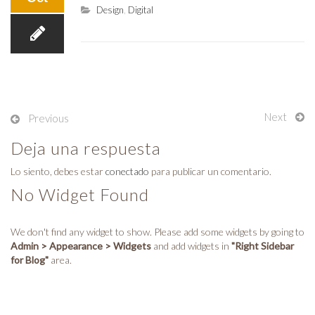
Design
,
Digital
Post
Next
Previous
navigation
Deja una respuesta
Lo siento, debes estar
conectado
para publicar un comentario.
No Widget Found
We don't find any widget to show. Please add some widgets by going to
Admin > Appearance > Widgets
and add widgets in
"Right Sidebar
for Blog"
area.